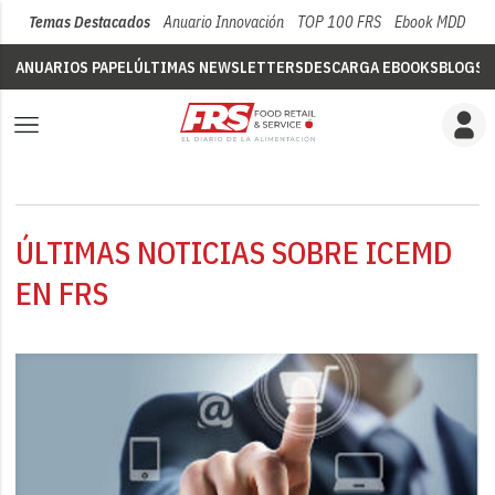
Temas Destacados
Anuario Innovación
TOP 100 FRS
Ebook MDD
Su
ANUARIOS PAPEL
ÚLTIMAS NEWSLETTERS
DESCARGA EBOOKS
BLOGS
V
ÚLTIMAS NOTICIAS SOBRE ICEMD
EN FRS