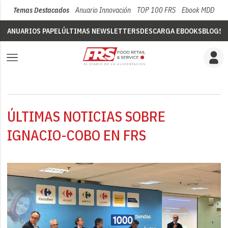
Temas Destacados
Anuario Innovación
TOP 100 FRS
Ebook MDD
Su
ANUARIOS PAPEL
ÚLTIMAS NEWSLETTERS
DESCARGA EBOOKS
BLOGS
V
ÚLTIMAS NOTICIAS SOBRE
IGNACIO-COBO EN FRS