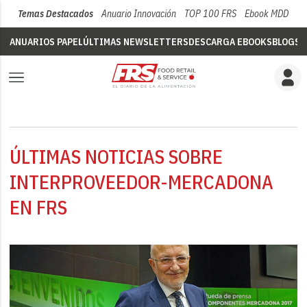
Temas Destacados
Anuario Innovación
TOP 100 FRS
Ebook MDD
Su
ANUARIOS PAPEL
ÚLTIMAS NEWSLETTERS
DESCARGA EBOOKS
BLOGS
V
ÚLTIMAS NOTICIAS SOBRE
INTERPROVEEDOR-MERCADONA
EN FRS