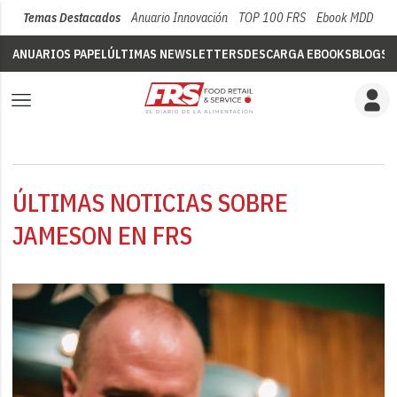
Temas Destacados
Anuario Innovación
TOP 100 FRS
Ebook MDD
Su
ANUARIOS PAPEL
ÚLTIMAS NEWSLETTERS
DESCARGA EBOOKS
BLOGS
V
ÚLTIMAS NOTICIAS SOBRE
JAMESON EN FRS