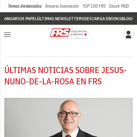
Temas Destacados
Anuario Innovación
TOP 100 FRS
Ebook MDD
Su
ANUARIOS PAPEL
ÚLTIMAS NEWSLETTERS
DESCARGA EBOOKS
BLOGS
V
ÚLTIMAS NOTICIAS SOBRE JESUS-
NUNO-DE-LA-ROSA EN FRS