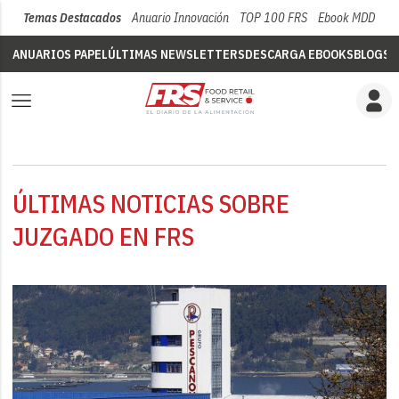
Temas Destacados
Anuario Innovación
TOP 100 FRS
Ebook MDD
Su
ANUARIOS PAPEL
ÚLTIMAS NEWSLETTERS
DESCARGA EBOOKS
BLOGS
V
ÚLTIMAS NOTICIAS SOBRE
JUZGADO EN FRS