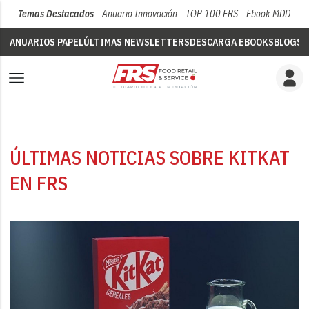
Temas Destacados
Anuario Innovación
TOP 100 FRS
Ebook MDD
Su
ANUARIOS PAPEL
ÚLTIMAS NEWSLETTERS
DESCARGA EBOOKS
BLOGS
V
ÚLTIMAS NOTICIAS SOBRE KITKAT
EN FRS