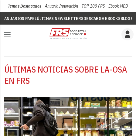
Temas Destacados
Anuario Innovación
TOP 100 FRS
Ebook MDD
Su
ANUARIOS PAPEL
ÚLTIMAS NEWSLETTERS
DESCARGA EBOOKS
BLOGS
V
ÚLTIMAS NOTICIAS SOBRE LA-OSA
EN FRS