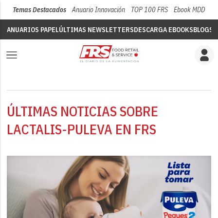
Temas Destacados
Anuario Innovación
TOP 100 FRS
Ebook MDD
Su
ANUARIOS PAPEL
ÚLTIMAS NEWSLETTERS
DESCARGA EBOOKS
BLOGS
V
ÚLTIMAS NOTICIAS SOBRE
LACTALIS-PULEVA EN FRS