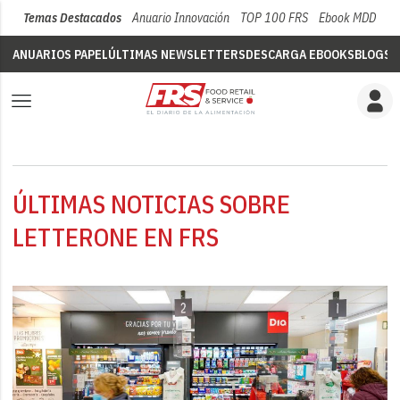
Temas Destacados
Anuario Innovación
TOP 100 FRS
Ebook MDD
Su
ANUARIOS PAPEL
ÚLTIMAS NEWSLETTERS
DESCARGA EBOOKS
BLOGS
V
ÚLTIMAS NOTICIAS SOBRE
LETTERONE EN FRS