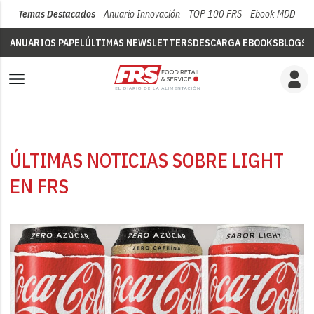
Temas Destacados
Anuario Innovación
TOP 100 FRS
Ebook MDD
Su
ANUARIOS PAPEL
ÚLTIMAS NEWSLETTERS
DESCARGA EBOOKS
BLOGS
V
ÚLTIMAS NOTICIAS SOBRE LIGHT
EN FRS