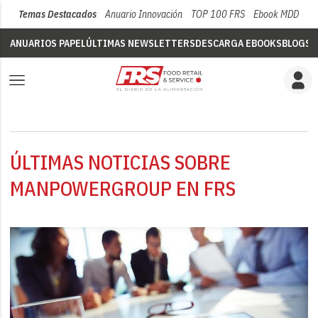
Temas Destacados
Anuario Innovación
TOP 100 FRS
Ebook MDD
Su
ANUARIOS PAPEL
ÚLTIMAS NEWSLETTERS
DESCARGA EBOOKS
BLOGS
V
ÚLTIMAS NOTICIAS SOBRE
MANPOWERGROUP EN FRS