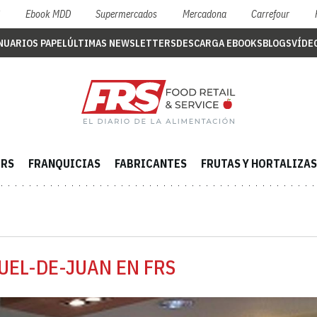
S
Ebook MDD
Supermercados
Mercadona
Carrefour
NUARIOS PAPEL
ÚLTIMAS NEWSLETTERS
DESCARGA EBOOKS
BLOGS
VÍDE
ERS
FRANQUICIAS
FABRICANTES
FRUTAS Y HORTALIZAS
UEL-DE-JUAN EN FRS