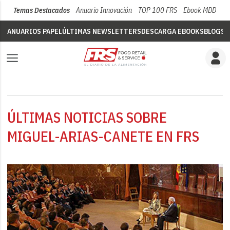
Temas Destacados
Anuario Innovación
TOP 100 FRS
Ebook MDD
Su
ANUARIOS PAPEL
ÚLTIMAS NEWSLETTERS
DESCARGA EBOOKS
BLOGS
V
ÚLTIMAS NOTICIAS SOBRE
MIGUEL-ARIAS-CANETE EN FRS