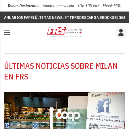
Temas Destacados
Anuario Innovación
TOP 100 FRS
Ebook MDD
Su
ANUARIOS PAPEL
ÚLTIMAS NEWSLETTERS
DESCARGA EBOOKS
BLOGS
V
ÚLTIMAS NOTICIAS SOBRE MILAN
EN FRS