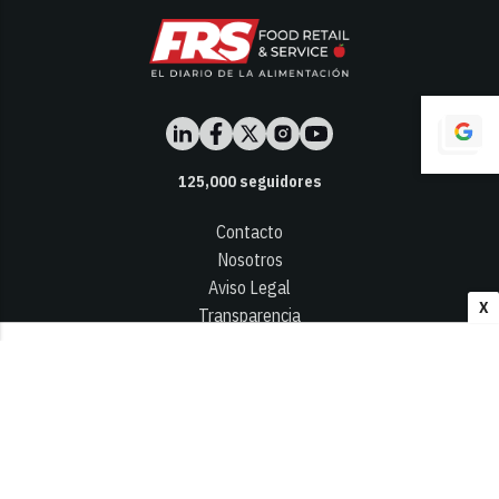
125,000
seguidores
Contacto
Nosotros
Aviso Legal
X
Transparencia
Términos y Condiciones
Privacidad - Cookies
© 2026
Infocap Media Group, S.L.
Desarrollado por OA Cloud