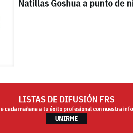
Natillas Goshua a punto de n
LISTAS DE DIFUSIÓN FRS
ye cada mañana a tu éxito profesional con nuestra info
UNIRME