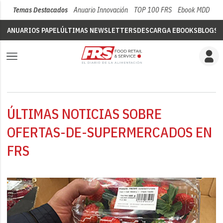
Temas Destacados
Anuario Innovación
TOP 100 FRS
Ebook MDD
Su
ANUARIOS PAPEL
ÚLTIMAS NEWSLETTERS
DESCARGA EBOOKS
BLOGS
V
ÚLTIMAS NOTICIAS SOBRE
OFERTAS-DE-SUPERMERCADOS EN
FRS