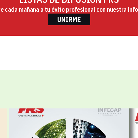
ye cada mañana a tu éxito profesional con nuestra info
UNIRME