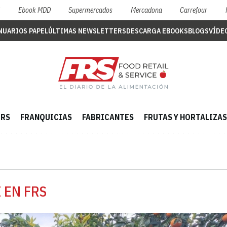
S
Ebook MDD
Supermercados
Mercadona
Carrefour
NUARIOS PAPEL
ÚLTIMAS NEWSLETTERS
DESCARGA EBOOKS
BLOGS
VÍDE
ERS
FRANQUICIAS
FABRICANTES
FRUTAS Y HORTALIZAS
 EN FRS