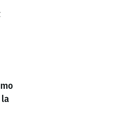
t
como
 la