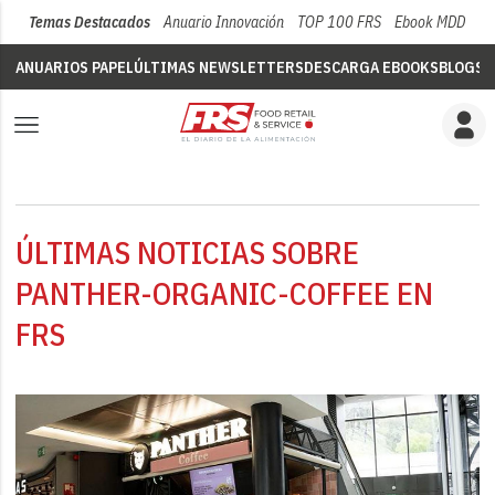
Temas Destacados
Anuario Innovación
TOP 100 FRS
Ebook MDD
Su
ANUARIOS PAPEL
ÚLTIMAS NEWSLETTERS
DESCARGA EBOOKS
BLOGS
V
ÚLTIMAS NOTICIAS SOBRE
PANTHER-ORGANIC-COFFEE EN
FRS