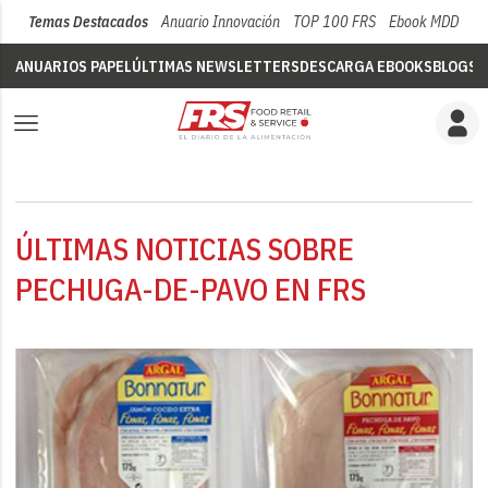
Temas Destacados
Anuario Innovación
TOP 100 FRS
Ebook MDD
Su
ANUARIOS PAPEL
ÚLTIMAS NEWSLETTERS
DESCARGA EBOOKS
BLOGS
V
ÚLTIMAS NOTICIAS SOBRE
PECHUGA-DE-PAVO EN FRS