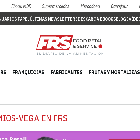
S
Ebook MDD
Supermercados
Mercadona
Carrefour
NUARIOS PAPEL
ÚLTIMAS NEWSLETTERS
DESCARGA EBOOKS
BLOGS
VÍDE
ERS
FRANQUICIAS
FABRICANTES
FRUTAS Y HORTALIZAS
MIOS-VEGA EN FRS