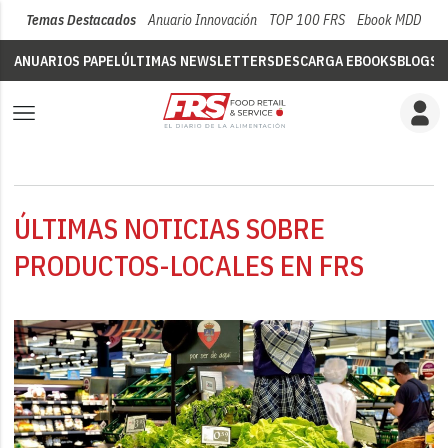
Temas Destacados
Anuario Innovación
TOP 100 FRS
Ebook MDD
Su
ANUARIOS PAPEL
ÚLTIMAS NEWSLETTERS
DESCARGA EBOOKS
BLOGS
V
ÚLTIMAS NOTICIAS SOBRE
PRODUCTOS-LOCALES EN FRS