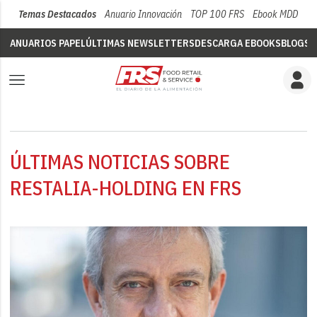
Temas Destacados
Anuario Innovación
TOP 100 FRS
Ebook MDD
Su
ANUARIOS PAPEL
ÚLTIMAS NEWSLETTERS
DESCARGA EBOOKS
BLOGS
V
ÚLTIMAS NOTICIAS SOBRE
RESTALIA-HOLDING EN FRS