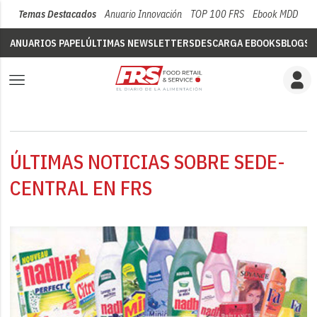
Temas Destacados
Anuario Innovación
TOP 100 FRS
Ebook MDD
Su
ANUARIOS PAPEL
ÚLTIMAS NEWSLETTERS
DESCARGA EBOOKS
BLOGS
V
ÚLTIMAS NOTICIAS SOBRE SEDE-
CENTRAL EN FRS