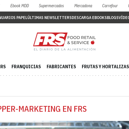
S
Ebook MDD
Supermercados
Mercadona
Carrefour
NUARIOS PAPEL
ÚLTIMAS NEWSLETTERS
DESCARGA EBOOKS
BLOGS
VÍDE
ERS
FRANQUICIAS
FABRICANTES
FRUTAS Y HORTALIZAS
PPER-MARKETING EN FRS