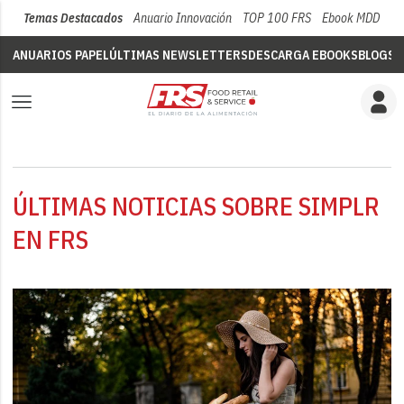
Temas Destacados
Anuario Innovación
TOP 100 FRS
Ebook MDD
Su
ANUARIOS PAPEL
ÚLTIMAS NEWSLETTERS
DESCARGA EBOOKS
BLOGS
V
ÚLTIMAS NOTICIAS SOBRE SIMPLR
EN FRS