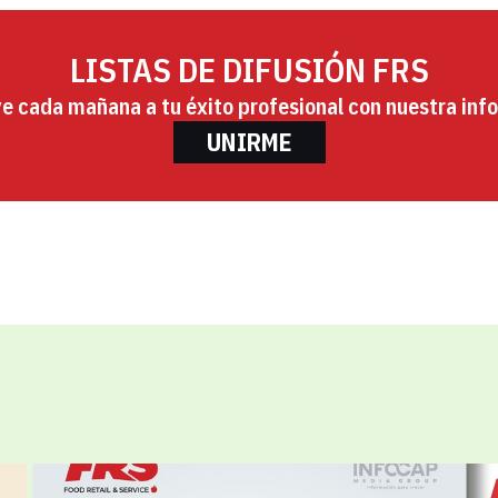
LISTAS DE DIFUSIÓN FRS
ye cada mañana a tu éxito profesional con nuestra info
UNIRME