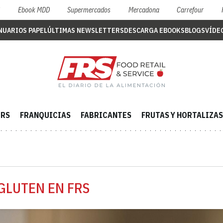
S
Ebook MDD
Supermercados
Mercadona
Carrefour
NUARIOS PAPEL
ÚLTIMAS NEWSLETTERS
DESCARGA EBOOKS
BLOGS
VÍDE
ERS
FRANQUICIAS
FABRICANTES
FRUTAS Y HORTALIZAS
GLUTEN EN FRS