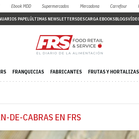
S
Ebook MDD
Supermercados
Mercadona
Carrefour
NUARIOS PAPEL
ÚLTIMAS NEWSLETTERS
DESCARGA EBOOKS
BLOGS
VÍDE
ERS
FRANQUICIAS
FABRICANTES
FRUTAS Y HORTALIZAS
AN-DE-CABRAS EN FRS