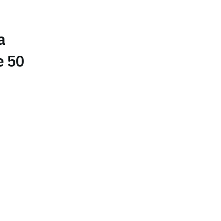
a
e 50