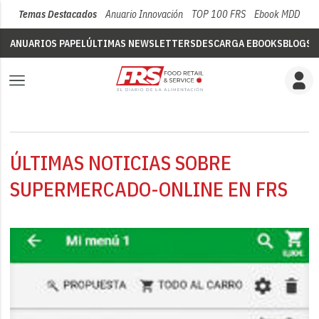
Temas Destacados
Anuario Innovación
TOP 100 FRS
Ebook MDD
Su
ANUARIOS PAPEL
ÚLTIMAS NEWSLETTERS
DESCARGA EBOOKS
BLOGS
V
ÚLTIMAS NOTICIAS SOBRE
SUPERMERCADO-ONLINE EN FRS