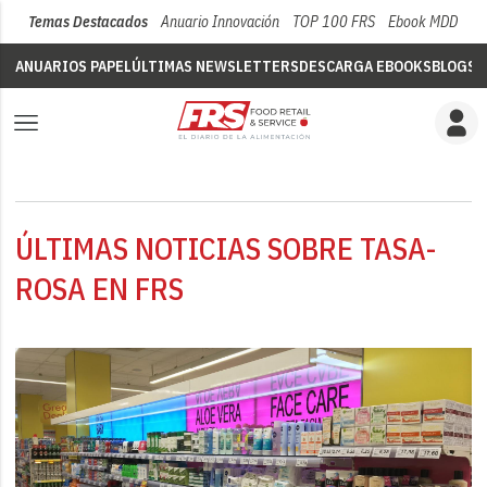
Temas Destacados
Anuario Innovación
TOP 100 FRS
Ebook MDD
Su
ANUARIOS PAPEL
ÚLTIMAS NEWSLETTERS
DESCARGA EBOOKS
BLOGS
V
ÚLTIMAS NOTICIAS SOBRE TASA-
ROSA EN FRS