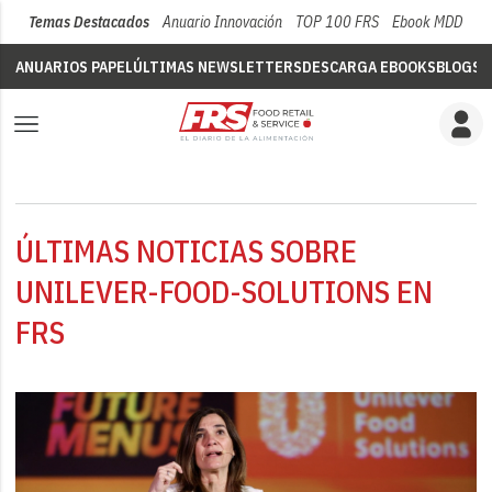
Temas Destacados
Anuario Innovación
TOP 100 FRS
Ebook MDD
Su
ANUARIOS PAPEL
ÚLTIMAS NEWSLETTERS
DESCARGA EBOOKS
BLOGS
V
ÚLTIMAS NOTICIAS SOBRE
UNILEVER-FOOD-SOLUTIONS EN
FRS