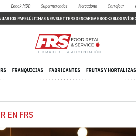
S
Ebook MDD
Supermercados
Mercadona
Carrefour
NUARIOS PAPEL
ÚLTIMAS NEWSLETTERS
DESCARGA EBOOKS
BLOGS
VÍDE
ERS
FRANQUICIAS
FABRICANTES
FRUTAS Y HORTALIZAS
R EN FRS