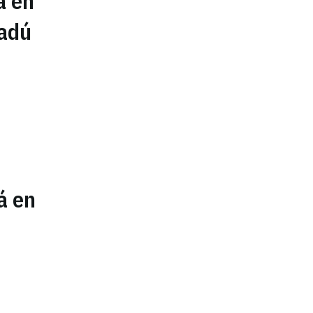
a en
nadú
á en