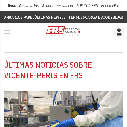
Temas Destacados
Anuario Innovación
TOP 100 FRS
Ebook MDD
Su
ANUARIOS PAPEL
ÚLTIMAS NEWSLETTERS
DESCARGA EBOOKS
BLOGS
V
ÚLTIMAS NOTICIAS SOBRE
VICENTE-PERIS EN FRS