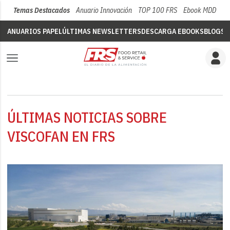
Temas Destacados
Anuario Innovación
TOP 100 FRS
Ebook MDD
Su
ANUARIOS PAPEL
ÚLTIMAS NEWSLETTERS
DESCARGA EBOOKS
BLOGS
V
ÚLTIMAS NOTICIAS SOBRE
VISCOFAN EN FRS