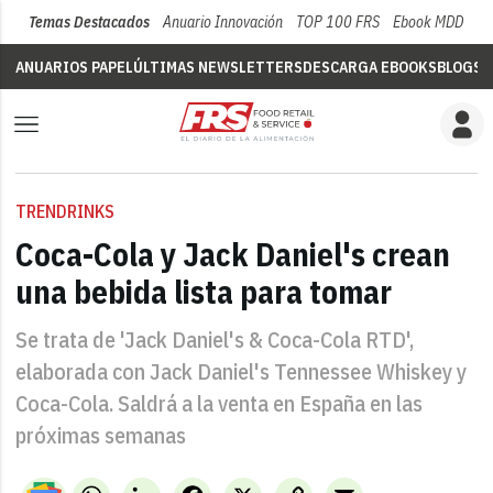
Temas Destacados
Anuario Innovación
TOP 100 FRS
Ebook MDD
Su
ANUARIOS PAPEL
ÚLTIMAS NEWSLETTERS
DESCARGA EBOOKS
BLOGS
V
TRENDRINKS
Coca-Cola y Jack Daniel's crean
una bebida lista para tomar
Se trata de 'Jack Daniel's & Coca-Cola RTD',
elaborada con Jack Daniel's Tennessee Whiskey y
Coca-Cola. Saldrá a la venta en España en las
próximas semanas
WhatsApp
LinkedIn
Facebook
X
Copy
Email