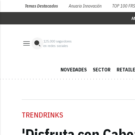
Temas Destacados
Anuario Innovación
TOP 100 FR
A
125,000
seguidores
en redes sociales
NOVEDADES
SECTOR
RETAIL
TRENDRINKS
'Disfruta con Cabe