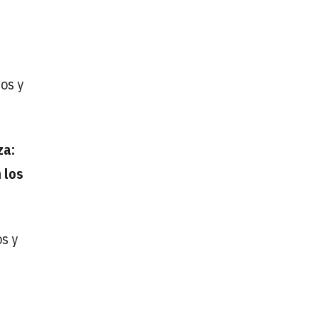
tos y
za:
 los
s y