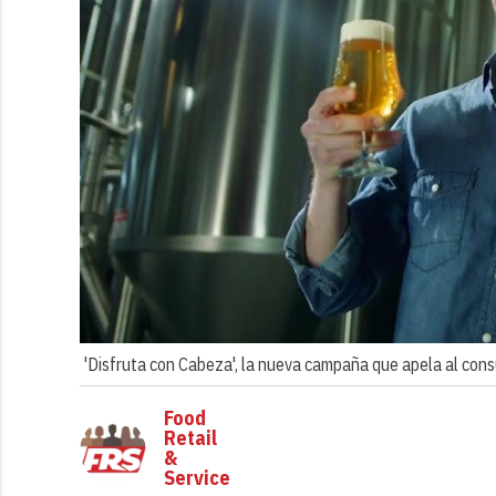
'Disfruta con Cabeza', la nueva campaña que apela al con
Food
Retail
&
Service