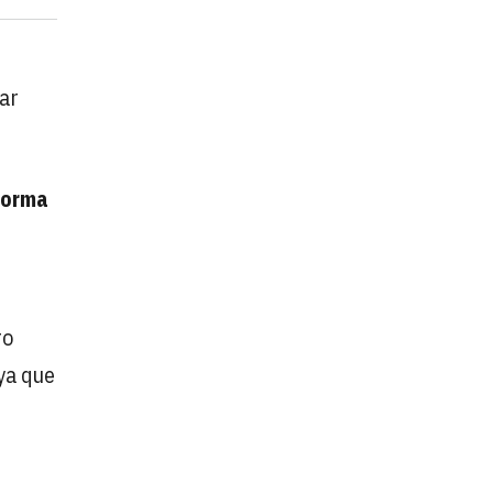
tar
forma
ro
 ya que