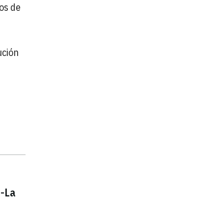
os de
ución
a-La