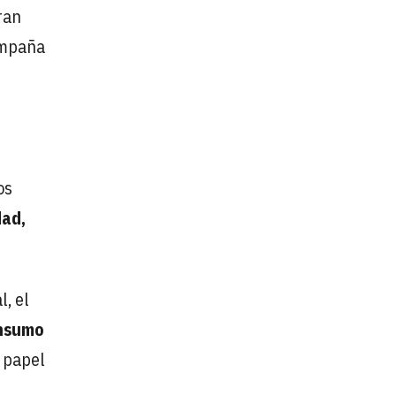
ran
ampaña
os
dad,
, el
onsumo
u papel