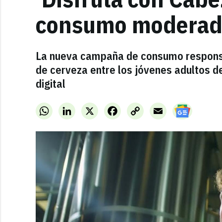
consumo moderado
La nueva campaña de consumo responsa
de cerveza entre los jóvenes adultos d
digital
WhatsApp
LinkedIn
X
Facebook
Copy
Email
Link