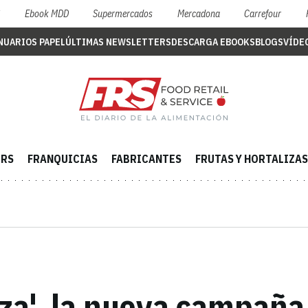
S
Ebook MDD
Supermercados
Mercadona
Carrefour
NUARIOS PAPEL
ÚLTIMAS NEWSLETTERS
DESCARGA EBOOKS
BLOGS
VÍDE
ERS
FRANQUICIAS
FABRICANTES
FRUTAS Y HORTALIZAS
za', la nueva campaña