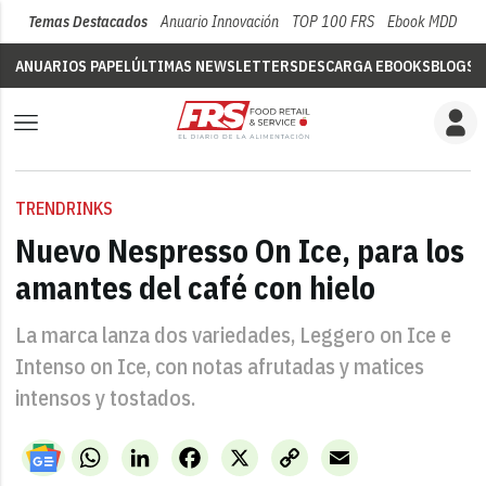
Temas Destacados
Anuario Innovación
TOP 100 FRS
Ebook MDD
Su
ANUARIOS PAPEL
ÚLTIMAS NEWSLETTERS
DESCARGA EBOOKS
BLOGS
V
TRENDRINKS
Nuevo Nespresso On Ice, para los
amantes del café con hielo
La marca lanza dos variedades, Leggero on Ice e
Intenso on Ice, con notas afrutadas y matices
intensos y tostados.
WhatsApp
LinkedIn
Facebook
X
Copy
Email
Link