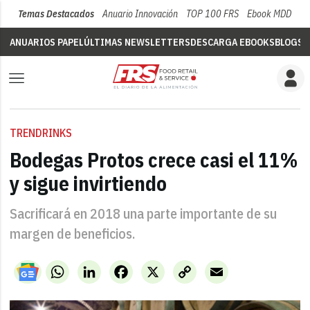
Temas Destacados
Anuario Innovación
TOP 100 FRS
Ebook MDD
Su
ANUARIOS PAPEL
ÚLTIMAS NEWSLETTERS
DESCARGA EBOOKS
BLOGS
V
TRENDRINKS
Bodegas Protos crece casi el 11%
y sigue invirtiendo
Sacrificará en 2018 una parte importante de su
margen de beneficios.
WhatsApp
LinkedIn
Facebook
X
Copy
Email
Link