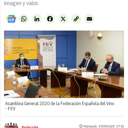
imagen y valor.
WhatsApp
LinkedIn
Facebook
X
Copy
Email
Link
Asamblea General 2020 de la Federación Española del Vino
-
FEV
Publicado: 29/09/2020 ·
17:53
Redacción