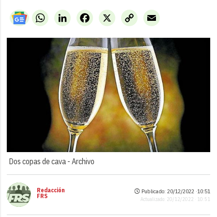
WhatsApp
LinkedIn
Facebook
X
Copy
Email
Link
Dos copas de cava -
Archivo
Redacción
Publicado: 20/12/2022 ·
10:51
FRS
Actualizado: 20/12/2022 · 10:51