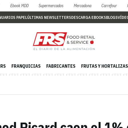
S
Ebook MDD
Supermercados
Mercadona
Carrefour
NUARIOS PAPEL
ÚLTIMAS NEWSLETTERS
DESCARGA EBOOKS
BLOGS
VÍDE
ERS
FRANQUICIAS
FABRICANTES
FRUTAS Y HORTALIZAS
od Ricard caen el 1% e