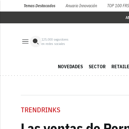
Temas Destacados
Anuario Innovación
TOP 100 FR
A
125,000
seguidores
en redes sociales
NOVEDADES
SECTOR
RETAIL
TRENDRINKS
Las ventas de Pern