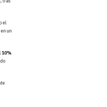
4
, tras
o el
 en un
el 10%
.
ndo
nte