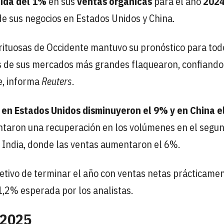
ída del 1%
en sus
ventas orgánicas
para el año
202
 sus negocios en Estados Unidos y China.
rituosas de Occidente mantuvo su pronóstico para tod
dos de sus mercados más grandes flaquearon, confiando
e, informa
Reuters
.
en Estados Unidos disminuyeron el 9% y en China 
ntaron una recuperación en los volúmenes en el segu
 India, donde las ventas aumentaron el 6%.
bjetivo de terminar el año con ventas netas prácticame
 1,2% esperada por los analistas.
 2025