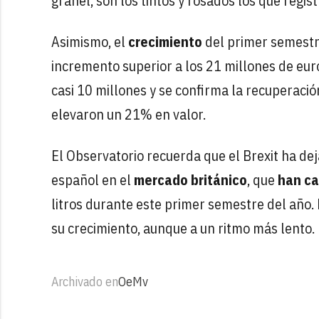
granel, son los tintos y rosados los que regi
Asimismo, el
crecimiento
del primer semest
incremento superior a los 21 millones de eu
casi 10 millones y se confirma la recuperaci
elevaron un 21% en valor.
El Observatorio recuerda que el Brexit ha dej
español en el
mercado británico
, que
han ca
litros durante este primer semestre del año.
su crecimiento, aunque a un ritmo más lento.
Archivado en
OeMv