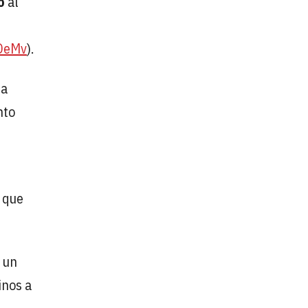
o
al
OeMv
).
la
nto
, que
n un
inos a