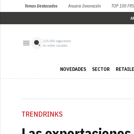
Temas Destacados
Anuario Innovación
TOP 100 FR
A
125,000
seguidores
en redes sociales
NOVEDADES
SECTOR
RETAIL
TRENDRINKS
Las exportaciones 