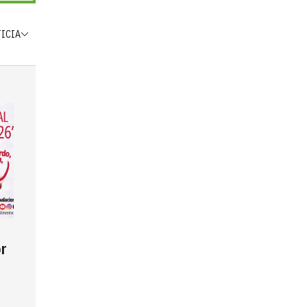
TICIA
r