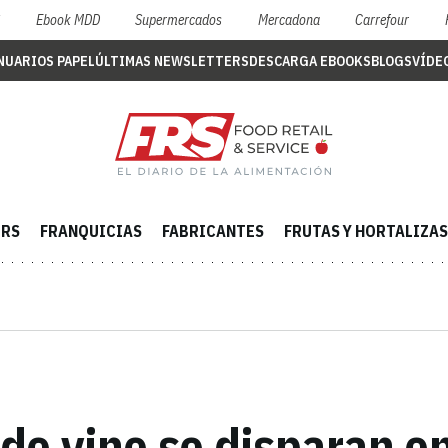
S
Ebook MDD
Supermercados
Mercadona
Carrefour
NUARIOS PAPEL
ÚLTIMAS NEWSLETTERS
DESCARGA EBOOKS
BLOGS
VÍDE
ERS
FRANQUICIAS
FABRICANTES
FRUTAS Y HORTALIZAS
de vino se disparan en