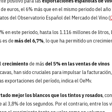
te positivo para las
exportaciones españolas de vin
 de euros, el 6% más que en el mismo periodo del año
datos del Observatorio Español del Mercado del Vino (
 en este periodo, hasta los 1.116 millones de litros, 
s es de
más del 6,7%
, lo que ha permitido un crecimie
al
crecimiento
de más
del 5% en las ventas de vinos
avas, han sido cruciales para impulsar la facturación
as exportaciones del período, indica el OeMv.
rtado
mejor los blancos que los tintos y rosados
, co
al 3,8% de los segundos. Por el contrario, entre los v