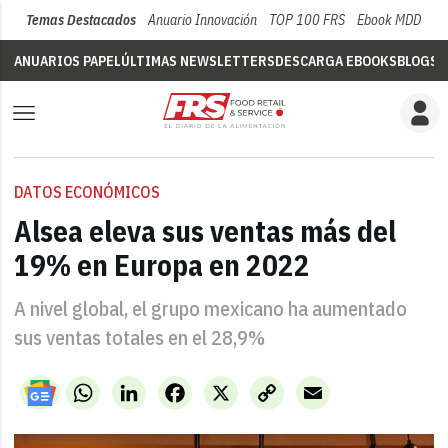
Temas Destacados
Anuario Innovación
TOP 100 FRS
Ebook MDD
Su
ANUARIOS PAPEL
ÚLTIMAS NEWSLETTERS
DESCARGA EBOOKS
BLOGS
V
DATOS ECONÓMICOS
Alsea eleva sus ventas más del
19% en Europa en 2022
A nivel global, el grupo mexicano ha aumentado
sus ventas totales en el 28,9%
WhatsApp
LinkedIn
Facebook
X
Copy
Email
Link