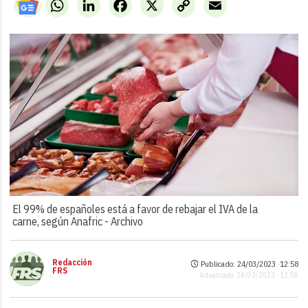
WhatsApp
LinkedIn
Facebook
X
Copy
Email
Link
El 99% de españoles está a favor de rebajar el IVA de la
carne, según Anafric -
Archivo
Redacción
Publicado: 24/03/2023 ·
12:58
FRS
Actualizado: 24/03/2023 · 12:58