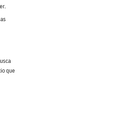
er.
ras
busca
cio que