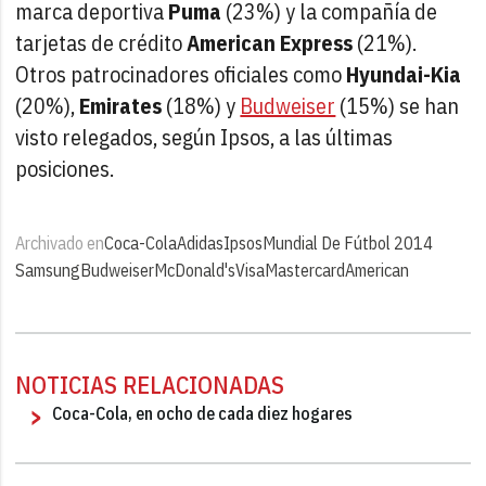
marca deportiva
Puma
(23%) y la compañía de
tarjetas de crédito
American Express
(21%).
Otros patrocinadores oficiales como
Hyundai-Kia
(20%),
Emirates
(18%) y
Budweiser
(15%) se han
visto relegados, según Ipsos, a las últimas
posiciones.
Archivado en
Coca-Cola
Adidas
Ipsos
Mundial De Fútbol 2014
Samsung
Budweiser
McDonald's
Visa
Mastercard
American
NOTICIAS RELACIONADAS
Coca-Cola, en ocho de cada diez hogares