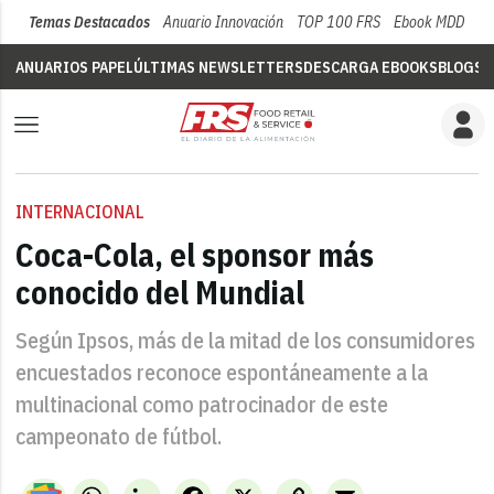
Temas Destacados
Anuario Innovación
TOP 100 FRS
Ebook MDD
Su
ANUARIOS PAPEL
ÚLTIMAS NEWSLETTERS
DESCARGA EBOOKS
BLOGS
V
INTERNACIONAL
Coca-Cola, el sponsor más
conocido del Mundial
Según Ipsos, más de la mitad de los consumidores
encuestados reconoce espontáneamente a la
multinacional como patrocinador de este
campeonato de fútbol.
WhatsApp
LinkedIn
Facebook
X
Copy
Email