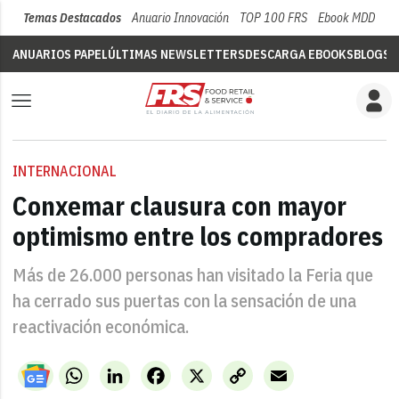
Temas Destacados
Anuario Innovación
TOP 100 FRS
Ebook MDD
Su
ANUARIOS PAPEL
ÚLTIMAS NEWSLETTERS
DESCARGA EBOOKS
BLOGS
V
INTERNACIONAL
Conxemar clausura con mayor
optimismo entre los compradores
Más de 26.000 personas han visitado la Feria que
ha cerrado sus puertas con la sensación de una
reactivación económica.
WhatsApp
LinkedIn
Facebook
X
Copy
Email
Link