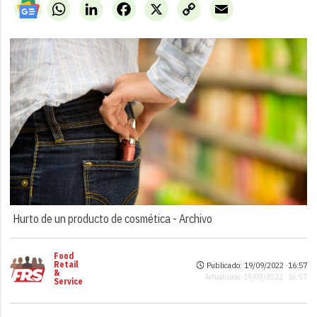
WhatsApp
LinkedIn
Facebook
X
Copy
Email
Link
Hurto de un producto de cosmética -
Archivo
Food
Retail
Publicado: 19/09/2022 ·
16:57
&
Actualizado: 19/09/2022 · 16:57
Service