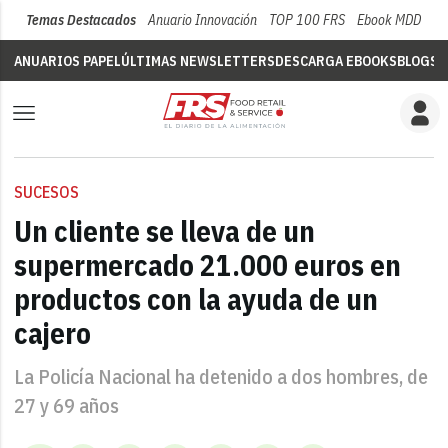
Temas Destacados
Anuario Innovación
TOP 100 FRS
Ebook MDD
Su
ANUARIOS PAPEL
ÚLTIMAS NEWSLETTERS
DESCARGA EBOOKS
BLOGS
V
SUCESOS
Un cliente se lleva de un
supermercado 21.000 euros en
productos con la ayuda de un
cajero
La Policía Nacional ha detenido a dos hombres, de
27 y 69 años