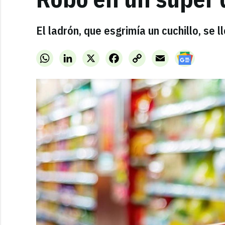
El ladrón, que esgrimía un cuchillo, se l
WhatsApp
LinkedIn
X
Facebook
Copy
Email
Link