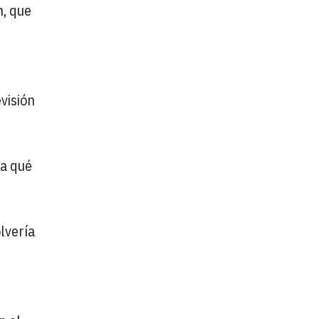
n, que
visión
ra qué
lvería