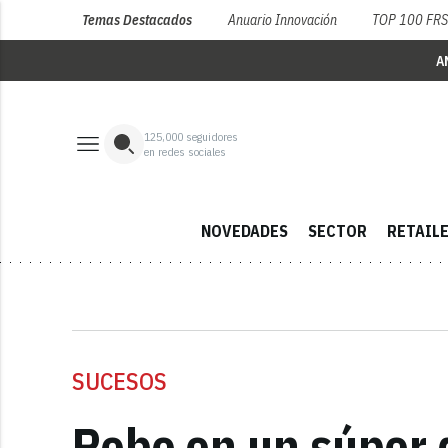
Temas Destacados
Anuario Innovación
TOP 100 FR
A
125,000
seguidores
en redes sociales
NOVEDADES
SECTOR
RETAIL
SUCESOS
Robo en un súper 