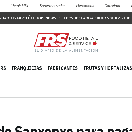
S
Ebook MDD
Supermercados
Mercadona
Carrefour
NUARIOS PAPEL
ÚLTIMAS NEWSLETTERS
DESCARGA EBOOKS
BLOGS
VÍDE
ERS
FRANQUICIAS
FABRICANTES
FRUTAS Y HORTALIZAS
de Sanxenxo para pag