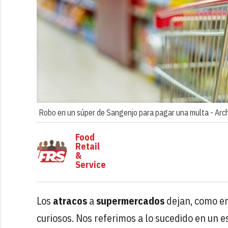
Robo en un súper de Sangenjo para pagar una multa -
Arc
Food
Retail
&
Service
Los
atracos
a
supermercados
dejan, como en
curiosos. Nos referimos a lo sucedido en un e