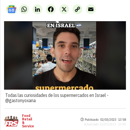
WhatsApp
LinkedIn
Facebook
X
Copy
Email
Link
Todas las curiosidades de los supermercados en Israel -
@gastonyoxana
Food
Retail
Publicado: 02/03/2023 ·
13:58
&
Actualizado: 02/03/2023 · 13:58
Service